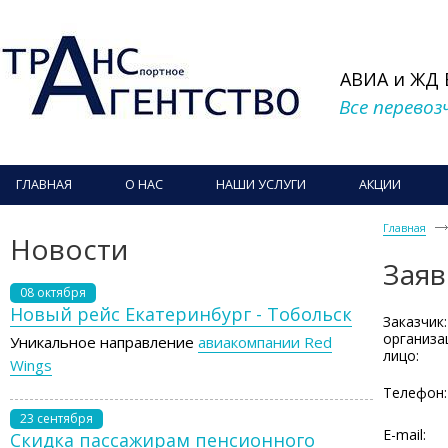
АВИА и ЖД
Все перевоз
ГЛАВНАЯ
О НАС
НАШИ УСЛУГИ
АКЦИИ
Главная
Новости
Заяв
08 октября
Новый рейс Екатеринбург - Тобольск
Заказчик:
организа
Уникальное направление
авиакомпании Red
лицо:
Wings
Телефон:
23 сентября
E-mail:
Скидка пассажирам пенсионного